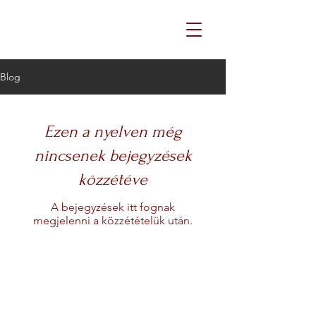
Blog
Ezen a nyelven még
nincsenek bejegyzések
közzétéve
A bejegyzések itt fognak
megjelenni a közzétételük után.
© 2023 Created by Zoltán Cseh.